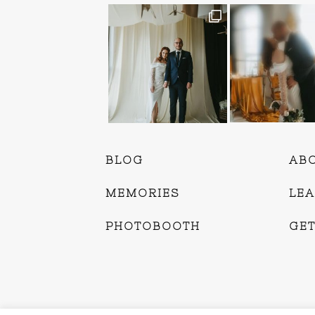
BLOG
AB
MEMORIES
LE
PHOTOBOOTH
GET