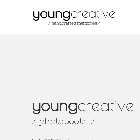
young
creative
/ photobooth /