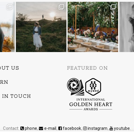
OUT US
FEATURED ON
ARN
 IN TOUCH
Contact:
phone
,
e-mail
,
facebook
,
instagram
,
youtube
.