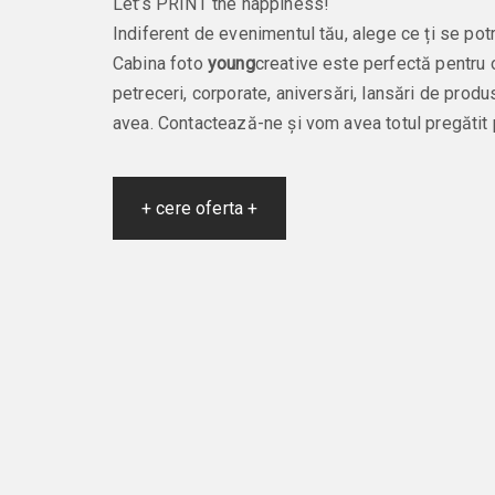
Let’s PRINT the happiness!
Indiferent de evenimentul tău, alege ce ți se po
Cabina foto
young
creative este perfectă pentru 
petreceri, corporate, aniversări, lansări de produ
avea. Contactează-ne și vom avea totul pregătit p
+ cere oferta +