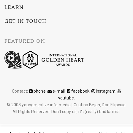
LEARN
GET IN TOUCH
FEATURED ON
Contact:
phone
,
e-mail
,
facebook
,
instagram
,
youtube
.
© 2008 youngcreative.info media | Cristina Bejan, Dan Filipciuc.
All Rights Reserved. Don't copy us, it's (really) bad karma.