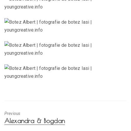
Previous
Previous
Alexandra & Bogdan
post: