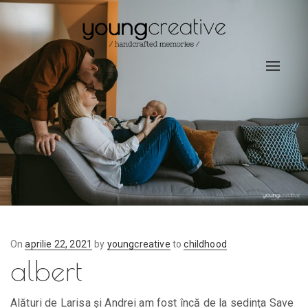
Toggle
navigat
On
Posted
aprilie 22, 2021
by
youngcreative
to
childhood
albert
on
Alături de Larisa și Andrei am fost încă de la sedința Save