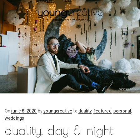
Toggle
navigat
On
Posted
iunie 8, 2020
by
youngcreative
to
duality
,
featured
,
personal
,
weddings
on
duality. day & night