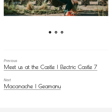
Previous
Previous
Meet us at the Castle | Electric Castle 7
post:
Next
Next
Macanache | Geamanu
post: