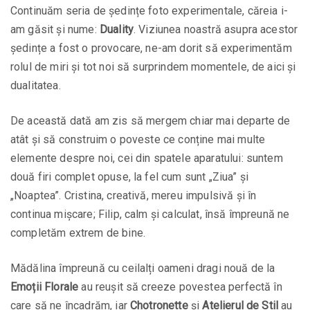
Continuăm seria de ședințe foto experimentale, căreia i-
am găsit și nume:
Duality
. Viziunea noastră asupra acestor
ședințe a fost o provocare, ne-am dorit să experimentăm
rolul de miri și tot noi să surprindem momentele, de aici și
dualitatea.
De această dată am zis să mergem chiar mai departe de
atât și să construim o poveste ce conține mai multe
elemente despre noi, cei din spatele aparatului: suntem
două firi complet opuse, la fel cum sunt „Ziua” și
„Noaptea”. Cristina, creativă, mereu impulsivă și în
continua mișcare; Filip, calm și calculat, însă împreună ne
completăm extrem de bine.
Mădălina împreună cu ceilalți oameni dragi nouă de la
Emoții Florale
au reușit să creeze povestea perfectă în
care să ne încadrăm, iar
Chotronette
și
Atelierul de Stil
au