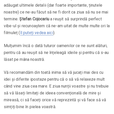
adăugat ultimele detalii (dar foarte importante, ținutele
noastre) ce ne-au făcut să ne fi dorit ca ziua să nu se mai
termine.
Ștefan Cojocariu
a reușit să surprindă perfect
vibe-ul și recunoaștem că ne-am uitat de multe multe ori la
filmuleț (
îl puteți vedea aici
).
Mulțumim încă o dată tuturor oamenilor ce ne sunt alături,
pentru că au reușit să ne înțeleagă ideile și pentru că s-au
lăsat pe mâna noastră.
Vă recomandăm din toată inima să vă jucați mai des cu
idei și diferite ipostaze pentru că o să vă relaxeze mult
când vine ziua cea mare. E ziua nunții voastre și nu trebuie
să vă lăsați limitați de ideea convențională de mire și
mireasă, ci să faceți orice vă reprezintă și vă face să vă
simțiți bine în pielea voastră.