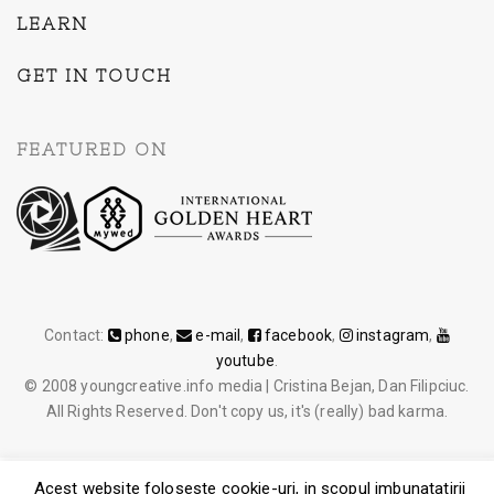
LEARN
GET IN TOUCH
FEATURED ON
Contact:
phone
,
e-mail
,
facebook
,
instagram
,
youtube
.
© 2008 youngcreative.info media | Cristina Bejan, Dan Filipciuc.
All Rights Reserved. Don't copy us, it's (really) bad karma.
Acest website foloseste cookie-uri, in scopul imbunatatirii