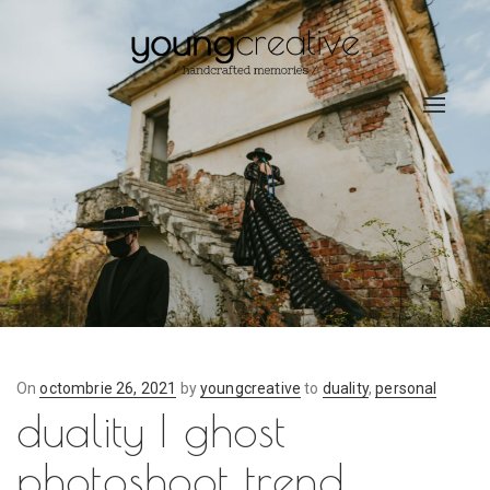
Toggle
navigat
On
Posted
octombrie 26, 2021
by
youngcreative
to
duality
,
personal
duality | ghost
on
photoshoot trend