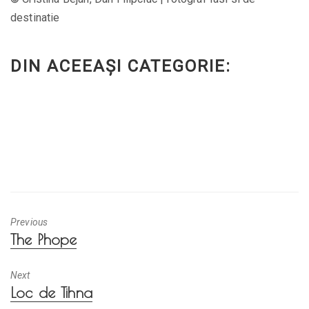
DIN ACEEAȘI CATEGORIE:
Previous
Previous
The Phope
post:
Next
Next
Loc de Tihna
post: