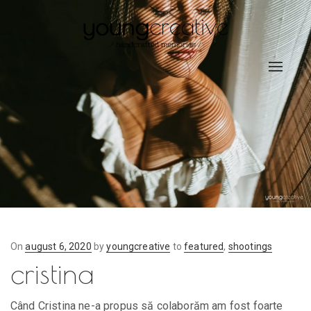
Toggle
navigat
On
Posted
august 6, 2020
by
youngcreative
to
featured
,
shootings
cristina
on
Când Cristina ne-a propus să colaborăm am fost foarte